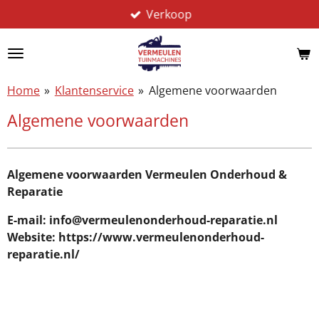
Verkoop
Ga
direct
naar
de
hoofdinhoud
Home
»
Klantenservice
»
Algemene voorwaarden
Algemene voorwaarden
Algemene voorwaarden Vermeulen Onderhoud &
Reparatie
E-mail: info@vermeulenonderhoud-reparatie.nl
Website: https://www.vermeulenonderhoud-
reparatie.nl/