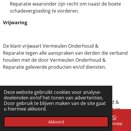
Reparatie waaronder zijn recht om naast de boete
schadevergoeding te vorderen.
Vrijwaring
De klant vrijwaart Vermeulen Onderhoud &
Reparatie tegen alle aanspraken van derden die verband
houden met de door Vermeulen Onderhoud &
Reparatie geleverde producten en/of diensten.
Klachten
Deze website gebruikt cookies voor analyse-
doeleinden en/of het tonen van advertenties.
De klant dient een door Vermeulen Onderhoud &
Door gebruik te blijven maken van de site gaat
u hiermee akkoord.
Reparatie geleverd product of verleende dienst zo
spoedig mogelijk te onderzoeken op eventuele
Akkoord
tekortkomingen.
E-mailadres
Telefoonnummer
Kaart
WhatsApp
Beantwoordt een geleverd product of verleende