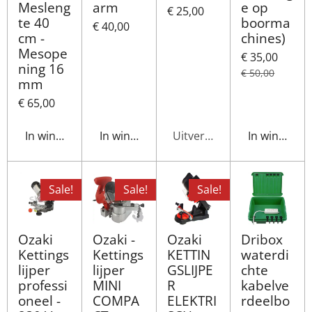
Mesleng
arm
e op
€ 25,00
te 40
boorma
€ 40,00
cm -
chines)
Mesope
€ 35,00
ning 16
€ 50,00
mm
€ 65,00
In winkelwagen
In winkelwagen
Uitverkocht
In winkelwa
Sale!
Sale!
Sale!
Ozaki
Ozaki -
Ozaki
Dribox
Kettings
Kettings
KETTIN
waterdi
lijper
lijper
GSLIJPE
chte
professi
MINI
R
kabelve
oneel -
COMPA
ELEKTRI
rdeelbo