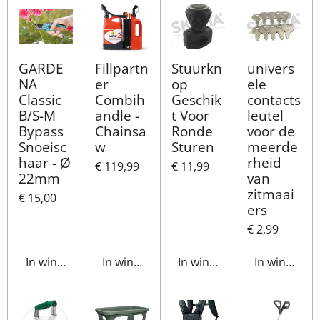
GARDE
Fillpartn
Stuurkn
univers
NA
er
op
ele
Classic
Combih
Geschik
contacts
B/S-M
andle -
t Voor
leutel
Bypass
Chainsa
Ronde
voor de
Snoeisc
w
Sturen
meerde
haar - Ø
rheid
€ 119,99
€ 11,99
22mm
van
zitmaai
€ 15,00
ers
€ 2,99
In winkelwagen
In winkelwagen
In winkelwagen
In winkelwa