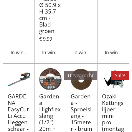
Ø 50.9 x
H 35.7
cm -
Blad
groen
€ 9,99
In winkelwagen
In winkelwagen
In winkelwagen
In winkelwa
Uitverkocht
Sale!
GARDE
Garden
Garden
Ozaki
NA
a
a -
Kettings
EasyCut
Highflex
Sproeisl
lijper
Li Accu
slang
ang -
mini
Heggen
(1/2")
15mete
pro
schaar -
20m +
r - bruin
(montag