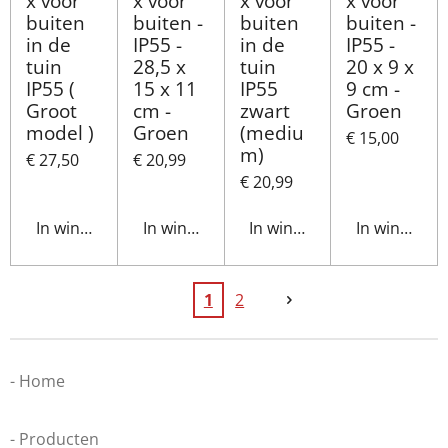
x voor
x voor
x voor
x voor
buiten
buiten -
buiten
buiten -
in de
IP55 -
in de
IP55 -
tuin
28,5 x
tuin
20 x 9 x
IP55 (
15 x 11
IP55
9 cm -
Groot
cm -
zwart
Groen
model )
Groen
(mediu
€ 15,00
m)
€ 27,50
€ 20,99
€ 20,99
In winkelwagen
In winkelwagen
In winkelwagen
In winkelwa
1
2
- Home
- Producten