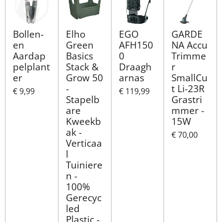
Bollen-
Elho
EGO
GARDE
en
Green
AFH150
NA Accu
Aardap
Basics
0
Trimme
pelplant
Stack &
Draagh
r
er
Grow 50
arnas
SmallCu
-
t Li-23R
€ 9,99
€ 119,99
Stapelb
Grastri
are
mmer -
Kweekb
15W
ak -
€ 70,00
Verticaa
l
Tuiniere
n -
100%
Gerecyc
led
Plastic -