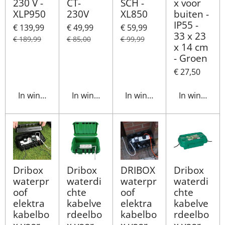
230 V -
CT-
SCH -
x voor
XLP950
230V
XL850
buiten -
IP55 -
€ 139,99
€ 49,99
€ 59,99
33 x 23
€ 189,99
€ 85,00
€ 99,99
x 14 cm
- Groen
€ 27,50
In winkelwagen
In winkelwagen
In winkelwagen
In winkelwa
Dribox
Dribox
DRIBOX
Dribox
waterpr
waterdi
waterpr
waterdi
oof
chte
oof
chte
elektra
kabelve
elektra
kabelve
kabelbo
rdeelbo
kabelbo
rdeelbo