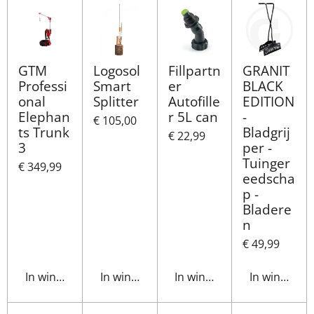
GTM
Logosol
Fillpartn
GRANIT
Professi
Smart
er
BLACK
onal
Splitter
Autofille
EDITION
Elephan
r 5L can
-
€ 105,00
ts Trunk
Bladgrij
€ 22,99
3
per -
Tuinger
€ 349,99
eedscha
p -
Bladere
n
€ 49,99
In winkelwagen
In winkelwagen
In winkelwagen
In winkelwa