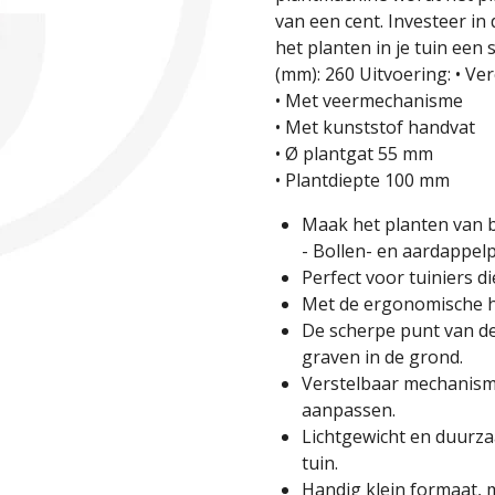
van een cent. Investeer in
het planten in je tuin ee
(mm): 260 Uitvoering: • V
• Met veermechanisme
• Met kunststof handvat
• Ø plantgat 55 mm
• Plantdiepte 100 mm
Maak het planten van 
- Bollen- en aardappelp
Perfect voor tuiniers d
Met de ergonomische ha
De scherpe punt van de
graven in de grond.
Verstelbaar mechanisme
aanpassen.
Lichtgewicht en duurza
tuin.
Handig klein formaat, 