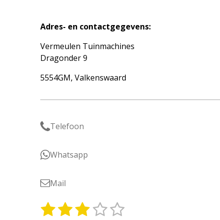
Adres- en contactgegevens:
Vermeulen Tuinmachines
Dragonder 9
5554GM, Valkenswaard
Telefoon
Whatsapp
Mail
1
2
3
4
5
S
R
t
a