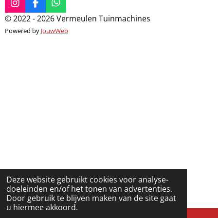
m
e
e
e
e
e
I
F
W
n
e
n
a
h
g
r
© 2022 - 2026 Vermeulen Tuinmachines
r
r
r
r
n
s
c
a
:
Powered by
JouwWeb
t
e
t
r
r
r
r
2
a
b
s
e
e
e
e
g
o
A
.
r
o
p
8
n
n
n
n
a
k
p
7
m
9
8
2
8
3
2
6
1
Deze website gebruikt cookies voor analyse-
8
doeleinden en/of het tonen van advertenties.
0
Door gebruik te blijven maken van de site gaat
3
u hiermee akkoord.
s