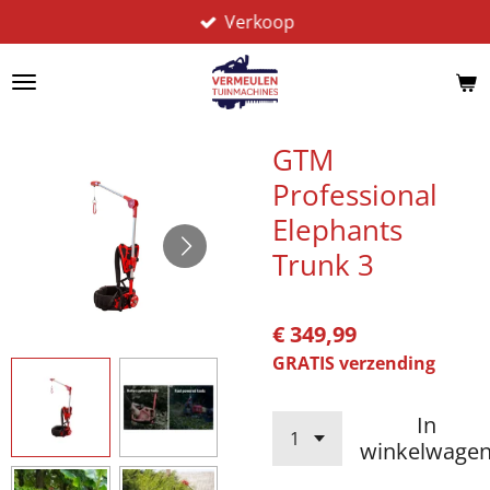
Verkoop
Ga
direct
naar
de
hoofdinhoud
GTM
Professional
Elephants
Trunk 3
€ 349,99
GRATIS verzending
In
winkelwage