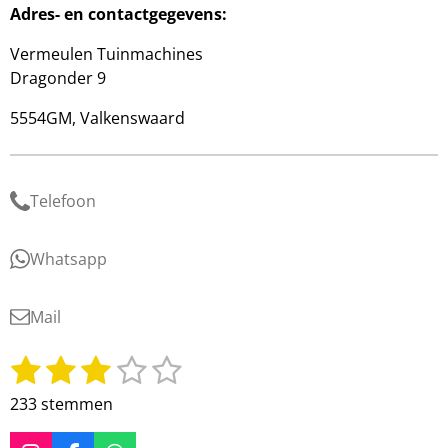
Adres- en contactgegevens:
Vermeulen Tuinmachines
Dragonder 9
5554GM, Valkenswaard
Telefoon
Whatsapp
Mail
1
2
3
4
5
S
R
t
a
s
s
s
s
s
233 stemmen
e
t
t
t
t
t
t
m
i