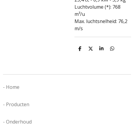
Luchtvolume (*): 768
m³/u
Max. luchtsnelheid: 76,2
m/s
D
D
S
D
e
e
h
e
l
e
a
l
e
l
r
e
n
e
n
- Home
- Producten
- Onderhoud