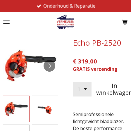
Onderhoud & Reparatie
Ga
direct
naar
de
hoofdinhoud
Echo PB-2520
€ 319,00
GRATIS verzending
In
winkelwage
Semiprofessionele
lichtgewicht bladblazer.
De beste performance