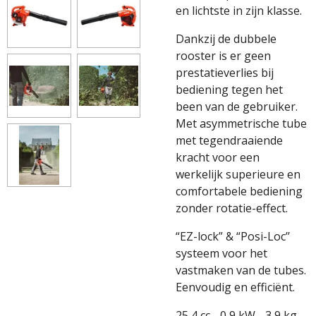
en lichtste in zijn klasse.
Dankzij de dubbele
rooster is er geen
prestatieverlies bij
bediening tegen het
been van de gebruiker.
Met asymmetrische tube
met tegendraaiende
kracht voor een
werkelijk superieure en
comfortabele bediening
zonder rotatie-effect.
“EZ-lock” & “Posi-Loc’’
systeem voor het
vastmaken van de tubes.
Eenvoudig en efficiënt.
25,4 cc - 0,9 kW - 3,9 kg