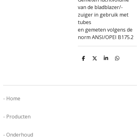
van de bladblazer/-
zuiger in gebruik met
tubes
en gemeten volgens de
norm ANSI/OPEI B175.2
D
D
S
D
e
e
h
e
l
e
a
l
e
l
r
e
n
e
n
- Home
- Producten
- Onderhoud