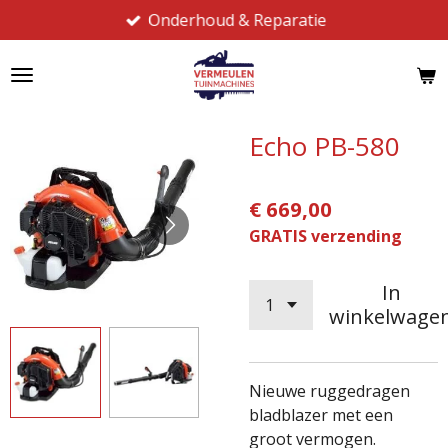
Onderhoud & Reparatie
Ga
direct
naar
de
hoofdinhoud
Echo PB-580
€ 669,00
GRATIS verzending
In
winkelwage
Nieuwe ruggedragen
bladblazer met een
groot vermogen.