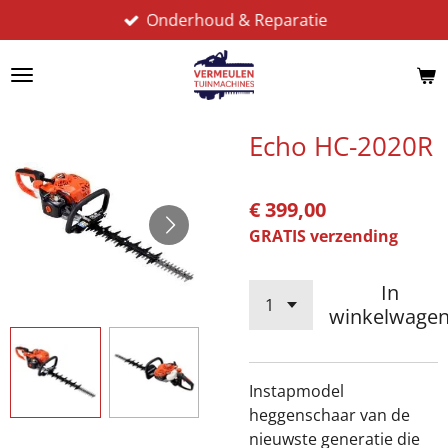
Onderhoud & Reparatie
Ga
direct
naar
de
hoofdinhoud
Echo HC-2020R
€ 399,00
GRATIS verzending
In
winkelwage
Instapmodel
heggenschaar van de
nieuwste generatie die