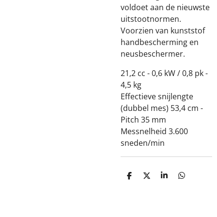
voldoet aan de nieuwste
uitstootnormen.
Voorzien van kunststof
handbescherming en
neusbeschermer.
21,2 cc - 0,6 kW / 0,8 pk -
4,5 kg
Effectieve snijlengte
(dubbel mes) 53,4 cm -
Pitch 35 mm
Messnelheid 3.600
sneden/min
D
D
S
D
e
e
h
e
l
e
a
l
e
l
r
e
n
e
n