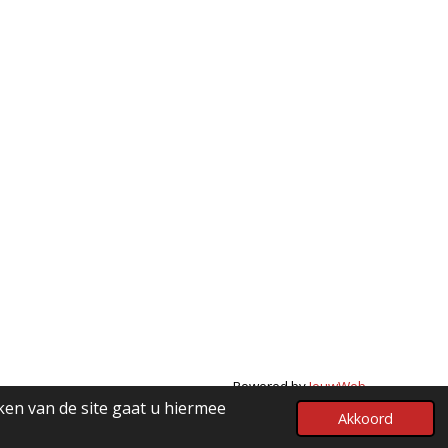
Powered by
JouwWeb
ken van de site gaat u hiermee
Akkoord