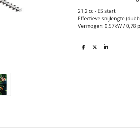
21,2 cc - ES start
Effectieve snijlengte (dubb
Vermogen: 0,57kW / 0,78 
D
D
S
e
e
h
l
e
a
e
l
r
n
e