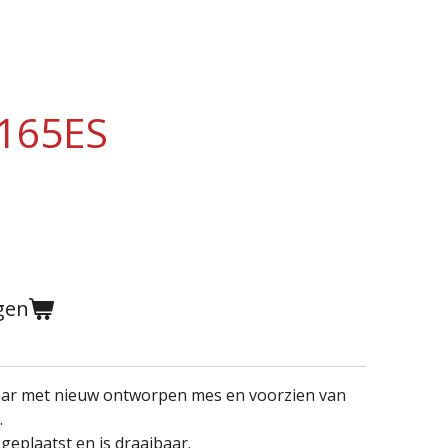
165ES
gen
ar met nieuw ontworpen mes en voorzien van
.
eplaatst en is draaibaar.