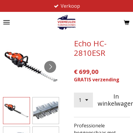
Verkoop
Ga
direct
naar
de
hoofdinhoud
Echo HC-
2810ESR
€ 699,00
GRATIS verzending
In
winkelwage
Professionele
heggenschaar met