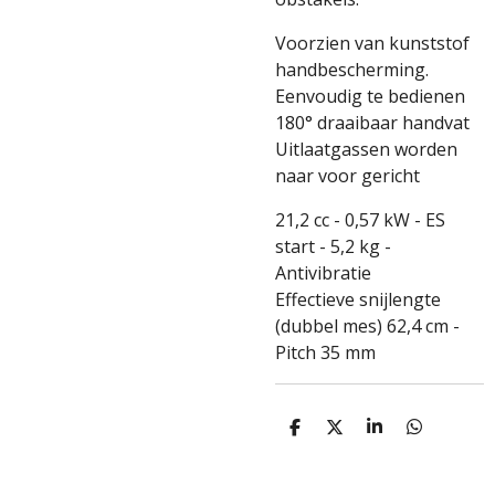
Voorzien van kunststof
handbescherming.
Eenvoudig te bedienen
180° draaibaar handvat
Uitlaatgassen worden
naar voor gericht
21,2 cc - 0,57 kW - ES
start - 5,2 kg -
Antivibratie
Effectieve snijlengte
(dubbel mes) 62,4 cm -
Pitch 35 mm
D
D
S
D
e
e
h
e
l
e
a
l
e
l
r
e