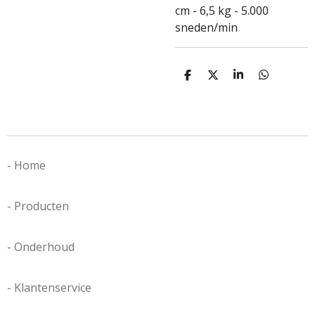
cm
-
6,5 kg - 5.000
sneden/min
D
D
S
D
e
e
h
e
l
e
a
l
e
l
r
e
n
e
n
- Home
- Producten
- Onderhoud
- Klantenservice