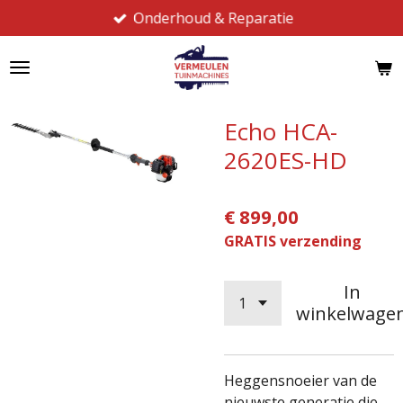
Onderhoud & Reparatie
Ga
direct
naar
de
hoofdinhoud
Echo HCA-
2620ES-HD
€ 899,00
GRATIS verzending
In
winkelwage
Heggensnoeier van de
nieuwste generatie die