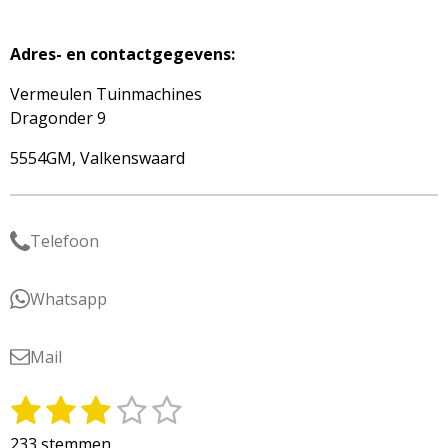
Adres- en contactgegevens:
Vermeulen Tuinmachines
Dragonder 9
5554GM, Valkenswaard
Telefoon
Whatsapp
Mail
1
2
3
4
5
S
R
t
a
s
s
s
s
s
233 stemmen