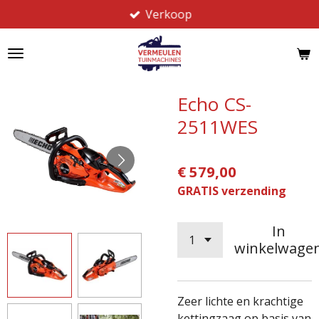
Verkoop
Ga
direct
naar
de
hoofdinhoud
Echo CS-
2511WES
€ 579,00
GRATIS verzending
In
winkelwage
Zeer lichte en krachtige
kettingzaag op basis van