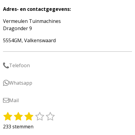
Adres- en contactgegevens:
Vermeulen Tuinmachines
Dragonder 9
5554GM, Valkenswaard
Telefoon
Whatsapp
Mail
1
2
3
4
5
S
R
t
a
s
s
s
s
s
233 stemmen
e
t
m