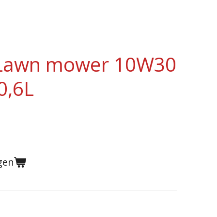
 Lawn mower 10W30
0,6L
gen