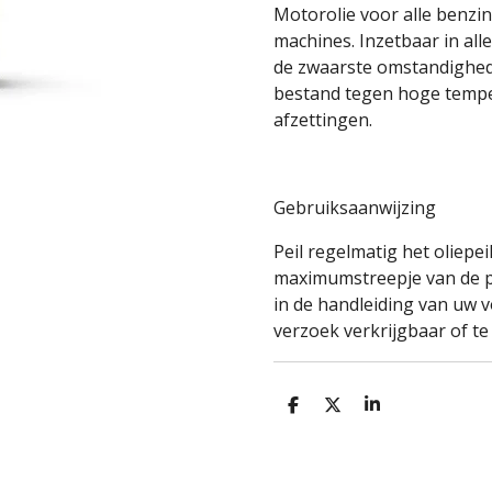
Motorolie voor alle benzi
machines. Inzetbaar in al
de zwaarste omstandighede
bestand tegen hoge temp
afzettingen.
Gebruiksaanwijzing
Peil regelmatig het oliepei
maximumstreepje van de pe
in de handleiding van uw v
verzoek verkrijgbaar of te
D
D
S
e
e
h
l
e
a
e
l
r
n
e