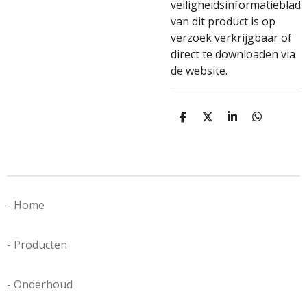
veiligheidsinformatieblad
van dit product is op
verzoek verkrijgbaar of
direct te downloaden via
de website.
D
D
S
D
e
e
h
e
l
e
a
l
e
l
r
e
n
e
n
- Home
- Producten
- Onderhoud