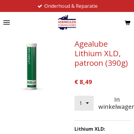
Onderhoud & Reparatie
Ga
direct
naar
de
hoofdinhoud
Agealube
Lithium XLD,
patroon (390g)
€ 8,49
In
winkelwage
Lithium XLD: