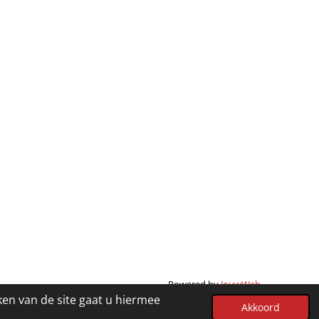
Powered by
JouwWeb
ken van de site gaat u hiermee
Akkoord