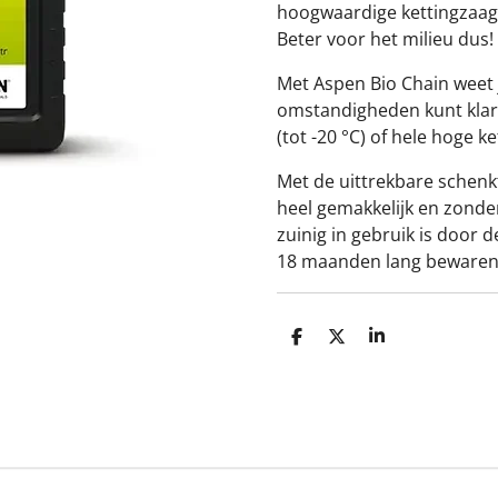
hoogwaardige kettingzaago
Beter voor het milieu dus!
Met Aspen Bio Chain weet j
omstandigheden kunt klar
(tot -20 °C) of hele hoge k
Met de uittrekbare schenktu
heel gemakkelijk en zonder
zuinig in gebruik is door 
18 maanden lang bewaren
D
D
S
e
e
h
l
e
a
e
l
r
n
e