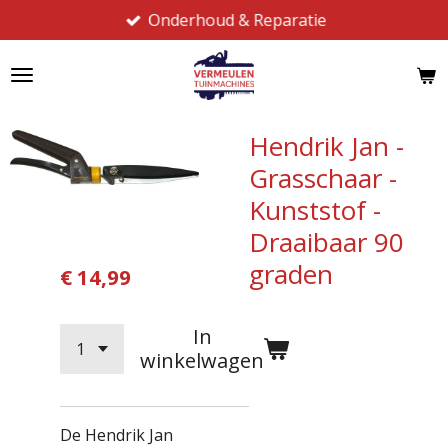
Onderhoud & Reparatie
Ga
direct
naar
de
hoofdinhoud
Hendrik Jan -
Grasschaar -
Kunststof -
Draaibaar 90
graden
€ 14,99
In
winkelwagen
De Hendrik Jan