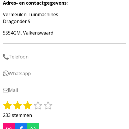
Adres- en contactgegevens:
Vermeulen Tuinmachines
Dragonder 9
5554GM, Valkenswaard
Telefoon
Whatsapp
Mail
1
2
3
4
5
S
R
t
a
s
s
s
s
s
233 stemmen
e
t
t
t
t
t
t
m
i