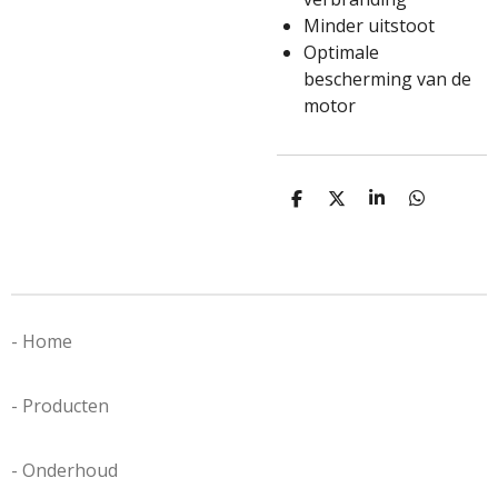
Minder uitstoot
Optimale
bescherming van de
motor
D
D
S
D
e
e
h
e
l
e
a
l
e
l
r
e
n
e
n
- Home
- Producten
- Onderhoud